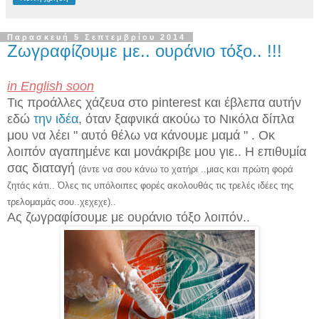
Παρασκευή 5 Σεπτεμβρίου 2014
Ζωγραφίζουμε με.. ουράνιο τόξο.. !!!
in English soon
Τις προάλλες χάζευα στο pinterest και έβλεπα αυτήν
εδώ
την ιδέα
, όταν ξαφνικά ακούω το Νικόλα δίπλα
μου να λέει " αυτό θέλω να κάνουμε μαμά " . Οκ
λοιπόν αγαπημένε και μονάκριβε μου γιε.. Η επιθυμία
σας διαταγή
(άντε να σου κάνω το χατήρι ..μιας και πρώτη φορά
ζητάς κάτι.. Όλες τις υπόλοιπες φορές ακολουθάς τις τρελές ιδέες της
τρελομαμάς σου..χεχεχε)..
Ας ζωγραφίσουμε με ουράνιο τόξο λοιπόν..