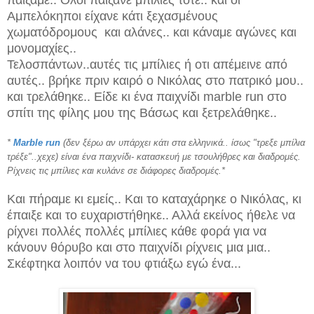
Αμπελόκηποι είχανε κάτι ξεχασμένους
χωματόδρομους και αλάνες.. και κάναμε αγώνες και
μονομαχίες..
Τελοσπάντων..αυτές τις μπίλιες ή οτι απέμεινε από
αυτές.. βρήκε πριν καιρό ο Νικόλας στο πατρικό μου..
και τρελάθηκε.. Είδε κι ένα παιχνίδι marble run στο
σπίτι της φίλης μου της Βάσως και ξετρελάθηκε..
*
Marble run
(δεν ξέρω αν υπάρχει κάτι στα ελληνικά.. ίσως "τρεξε μπίλια
τρέξε"..χεχε) είναι ένα παιχνίδι- κατασκευή με τσουλήθρες και διαδρομές.
Ρίχνεις τις μπίλιες και κυλάνε σε διάφορες διαδρομές.*
Και πήραμε κι εμείς.. Και το καταχάρηκε ο Νικόλας, κι
έπαιξε και το ευχαριστήθηκε.. Αλλά εκείνος ήθελε να
ρίχνει πολλές πολλές μπίλιες κάθε φορά για να
κάνουν θόρυβο και στο παιχνίδι ρίχνεις μια μια..
Σκέφτηκα λοιπόν να του φτιάξω εγώ ένα...